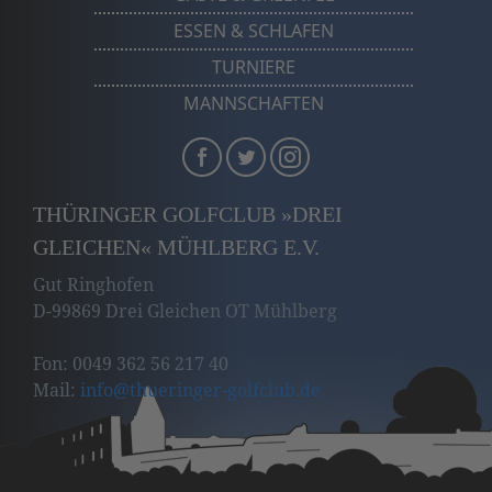
ESSEN & SCHLAFEN
TURNIERE
MANNSCHAFTEN
THÜRINGER GOLFCLUB »DREI
GLEICHEN« MÜHLBERG E.V.
Gut Ringhofen
D-99869 Drei Gleichen OT Mühlberg
Fon: 0049 362 56 217 40
Mail:
info
@thueringer-golfclub
.de