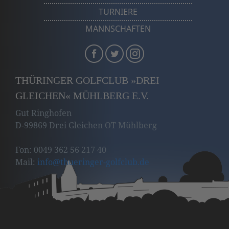
TURNIERE
MANNSCHAFTEN
THÜRINGER GOLFCLUB »DREI
GLEICHEN« MÜHLBERG E.V.
Gut Ringhofen
D-99869 Drei Gleichen OT Mühlberg
Fon: 0049 362 56 217 40
Mail:
info
@thueringer-golfclub
.de