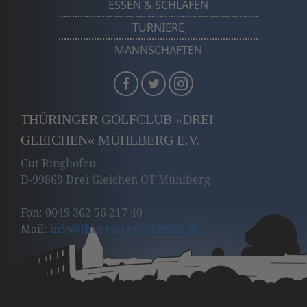
ESSEN & SCHLAFEN
TURNIERE
MANNSCHAFTEN
THÜRINGER GOLFCLUB »DREI
GLEICHEN« MÜHLBERG E.V.
Gut Ringhofen
D-99869 Drei Gleichen OT Mühlberg
Fon: 0049 362 56 217 40
Mail:
info
@thueringer-golfclub
.de