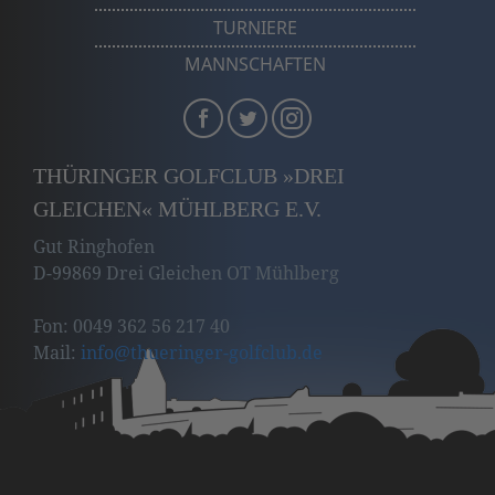
TURNIERE
MANNSCHAFTEN
THÜRINGER GOLFCLUB »DREI
GLEICHEN« MÜHLBERG E.V.
Gut Ringhofen
D-99869 Drei Gleichen OT Mühlberg
Fon: 0049 362 56 217 40
Mail:
info
@thueringer-golfclub
.de