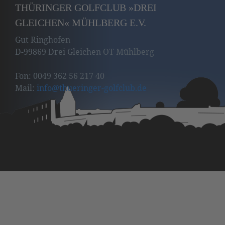
THÜRINGER GOLFCLUB »DREI
GLEICHEN« MÜHLBERG E.V.
Gut Ringhofen
D-99869 Drei Gleichen OT Mühlberg
Fon: 0049 362 56 217 40
Mail:
info
@thueringer-golfclub
.de