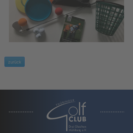
zurück
a