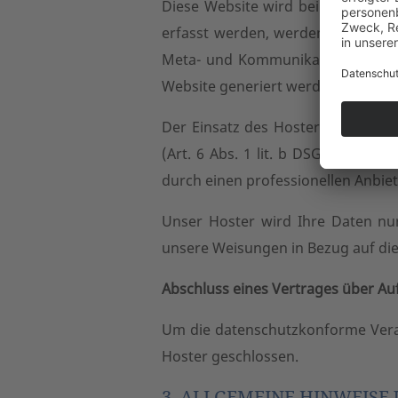
Diese Website wird bei einem exte
erfasst werden, werden auf den Se
Meta- und Kommunikationsdaten, V
Website generiert werden, handeln
Der Einsatz des Hosters erfolgt 
(Art. 6 Abs. 1 lit. b DSGVO) und i
durch einen professionellen Anbieter
Unser Hoster wird Ihre Daten nur 
unsere Weisungen in Bezug auf die
Abschluss eines Vertrages über Au
Um die datenschutzkonforme Verar
Hoster geschlossen.
3. ALLGEMEINE HINWEISE