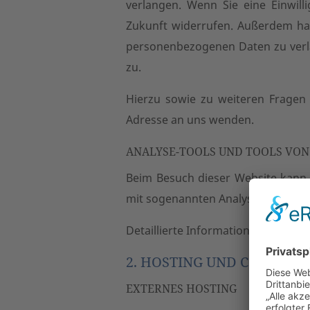
verlangen. Wenn Sie eine Einwilli
Zukunft widerrufen. Außerdem ha
personenbezogenen Daten zu verla
zu.
Hierzu sowie zu weiteren Frage
Adresse an uns wenden.
ANALYSE-TOOLS UND TOOLS VON
Beim Besuch dieser Website kann I
mit sogenannten Analyseprogram
Detaillierte Informationen zu die
2. HOSTING UND CONTENT
EXTERNES HOSTING