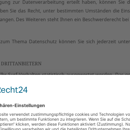
gung zur Datenverarbeitung erteilt haben, können Sie di
ben Sie das Recht, unter bestimmten Umständen die Eins
ngen. Des Weiteren steht Ihnen ein Beschwerderecht bei
n zum Thema Datenschutz können Sie sich jederzeit unt
 DRITTANBIETERN
hr Surf-Verhalten statistisch ausgewertet werden. Das g
men.
sen Analyseprogrammen finden Sie in der folgenden Datens
 DELIVERY NETWORKS (CDN)