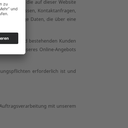
enen Daten, die auf dieser Website
. um IP-Adressen, Kontaktanfragen,
und sonstige Daten, die über eine
tenziellen und bestehenden Kunden
eitstellung unseres Online-Angebots
ungspflichten erforderlich ist und
 Auftragsverarbeitung mit unserem