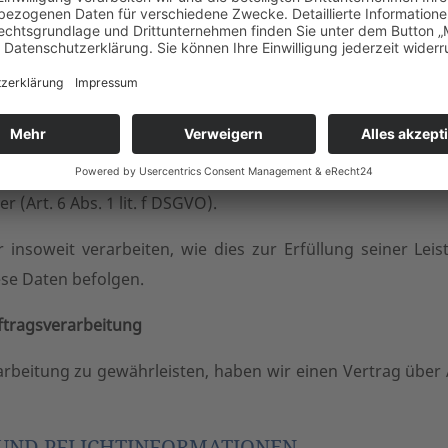
rnen Dienstleister gehostet (Hoster). Die personenbezog
rvern des Hosters gespeichert. Hierbei kann es sich v. a
ertragsdaten, Kontaktdaten, Namen, Webseitenzugriffe 
.
zum Zwecke der Vertragserfüllung gegenüber unseren po
m Interesse einer sicheren, schnellen und effizienten Ber
 (Art. 6 Abs. 1 lit. f DSGVO).
insoweit verarbeiten, wie dies zur Erfüllung seiner Leist
se Daten befolgen.
ftragsverarbeitung
beitung zu gewährleisten, haben wir einen Vertrag über
 UND PFLICHTINFORMATIONEN