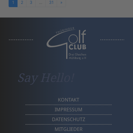
Nächste
1
2
3
…
31
»
a
Say Hello!
KONTAKT
IMPRESSUM
DATENSCHUTZ
MITGLIEDER