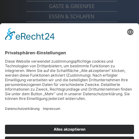
GÄSTE & GREENFEE
ESSEN & SCHLAFEN
TURNIERE
MANNSCHAFTEN
THÜRINGER GOLFCLUB »DREI
GLEICHEN« MÜHLBERG E.V.
Gut Ringhofen
D-99869 Drei Gleichen OT Mühlberg
Fon: 0049 362 56 217 40
Mail:
info
@thueringer-golfclub
.de