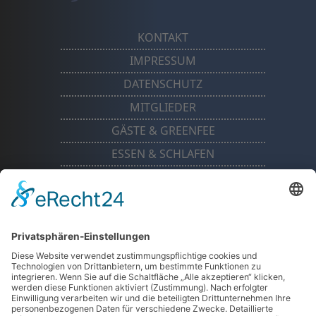
KONTAKT
IMPRESSUM
DATENSCHUTZ
MITGLIEDER
GÄSTE & GREENFEE
ESSEN & SCHLAFEN
TURNIERE
MANNSCHAFTEN
THÜRINGER GOLFCLUB »DREI
GLEICHEN« MÜHLBERG E.V.