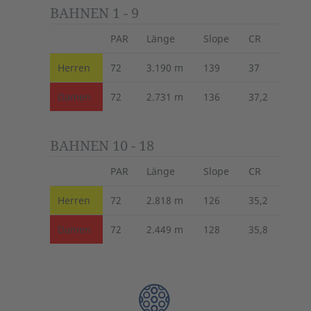
BAHNEN 1 - 9
PAR
Länge
Slope
CR
Herren
72
3.190 m
139
37
Damen
72
2.731 m
136
37,2
BAHNEN 10 - 18
PAR
Länge
Slope
CR
Herren
72
2.818 m
126
35,2
Damen
72
2.449 m
128
35,8