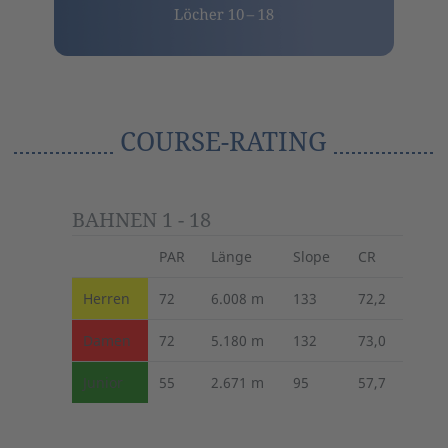
COURSE-RATING
BAHNEN 1 - 18
PAR
Länge
Slope
CR
Herren
72
6.008 m
133
72,2
Damen
72
5.180 m
132
73,0
Junior
55
2.671 m
95
57,7